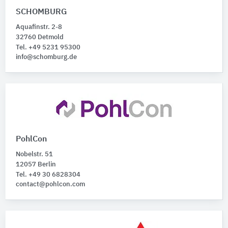
Mauerwerks-Injektionssysteme
31
SCHOMBURG
Injektionsmittel
30
Aquafinstr. 2-8
Werkmörtel
24
32760 Detmold
Dichtungsschlämmen
17
Tel. +49 5231 95300
Imprägniermittel
info@schomburg.de
14
Alle Produktkategorien anzeigen
PohlCon
Nobelstr. 51
12057 Berlin
Tel. +49 30 6828304
contact@pohlcon.com