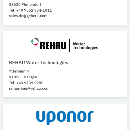
Rohre
15
88630 Pfullendorf
Mantel- und Verbundmantelrohre
Tel. +49 7552 934-1011
3
sales.de@geberit.com
REHAU Water Technologies
Ytterbium 4
91058 Erlangen
Tel. +49 9131 9250
rehau-bau@rehau.com