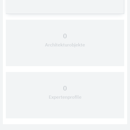
0
Architekturobjekte
0
Expertenprofile