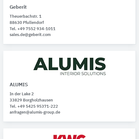
Möbel
180
Geberit
Leuchten
59
Theuerbachstr. 1
Thekenanlagen
22
88630 Pfullendorf
Spendersysteme
6
Tel. +49 7552 934-1011
Waschbecken
sales.de@geberit.com
5
Alle Produktkategorien anzeigen
ALUMIS
In der Lake 2
33829 Borgholzhausen
Tel. +49 5425 95371-222
anfragen@alumis-group.de