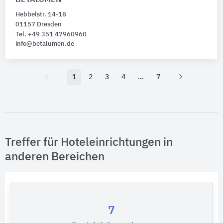
BETALUMEN
Hebbelstr. 14-18
01157 Dresden
Tel. +49 351 47960960
info@betalumen.de
1
2
3
4
7
Treffer für Hoteleinrichtungen in
anderen Bereichen
7