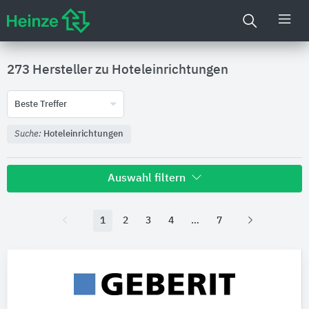
273 Hersteller zu
Hoteleinrichtungen
Beste Treffer
Suche:
Hoteleinrichtungen
Auswahl filtern
1
2
3
4
7
Nachhaltigkeit
Umweltdeklarationen (EPDs)
Produktkategorie