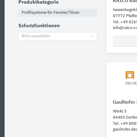
RAICO Bau
Produktkategorie
Gewerbegebi
Profilsysteme für Fenster/Türen
87772 Pfaff
Tel. +49 826
Schutzfunktionen
info@raico.c
Bitte auswählen
Gaulhofer
Winkl 5
84405 Dorfe
Tel. +49 80
gaulhofer.d