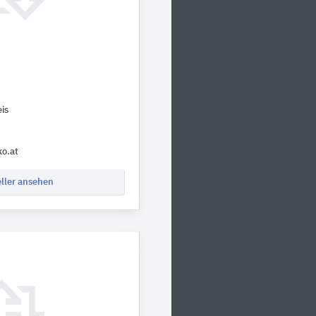
is
ko.at
eller ansehen