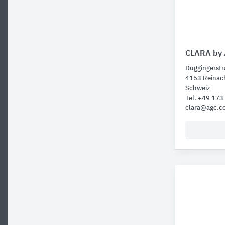
CLARA by
Duggingerstr
4153 Reinac
Schweiz
Tel. +49 17
clara@agc.c