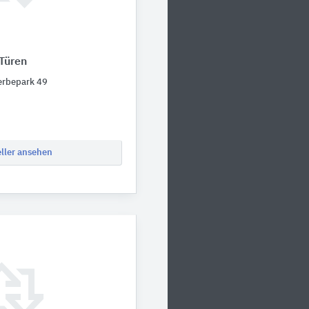
 Türen
erbepark 49
eller ansehen