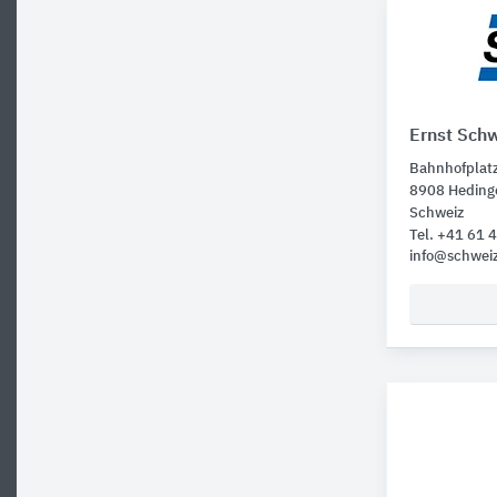
Ernst Sch
Bahnhofplat
8908 Heding
Schweiz
Tel. +41 61
info@schwei