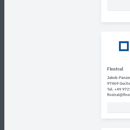
Finstral
Jakob-Panzer
97469 Goch
Tel. +49 97
finstral@fins