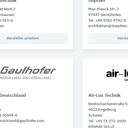
technik
Döpfner
et Nord 2
Max-Planck-Str. 2
enhausen
97447 Gerolzhofen
5 911-0
Tel. +49 9382 9742-0
om
architekten@doepfner
Hersteller ansehen
Herst
 Deutschland
Air-Lux Technik
Breitschachenstraße 5
n
9032 Engelburg
81 50994-0
Schweiz
eutschland@gaulhofer.com
Tel. +41 71 272-2600
info@air-lux.ch