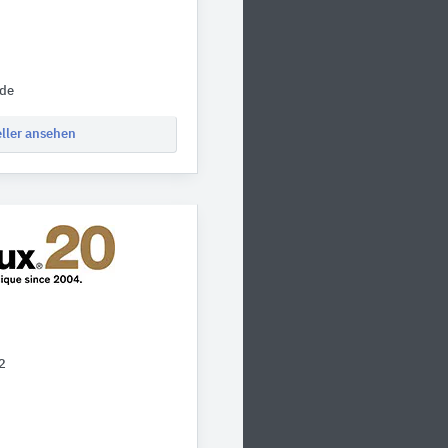
.de
eller ansehen
2