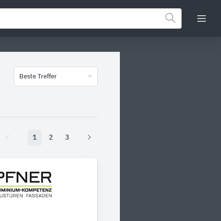
Beste Treffer
1
2
3