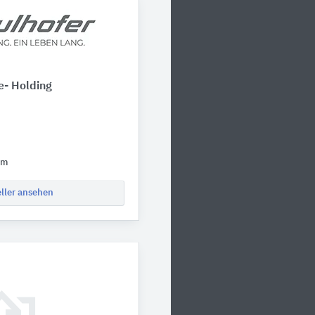
e- Holding
om
eller ansehen