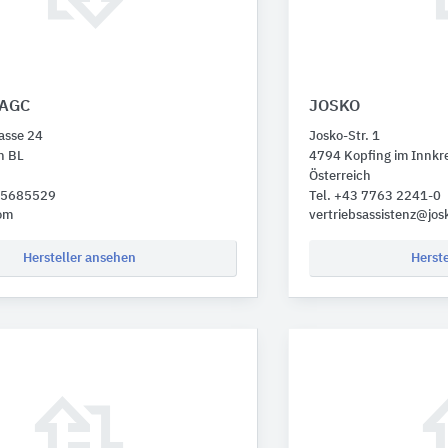
 AGC
JOSKO
asse 24
Josko-Str. 1
h BL
4794 Kopfing im Innkre
Österreich
3 5685529
Tel. +43 7763 2241-0
om
vertriebsassistenz@jos
Hersteller ansehen
Herst