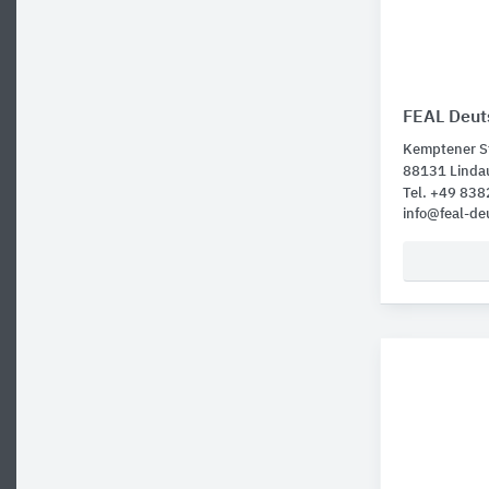
FEAL Deut
Kemptener St
88131 Linda
Tel. +49 83
info@feal-de