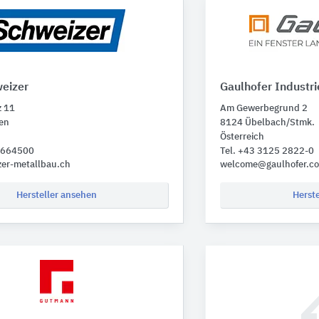
weizer
Gaulhofer Industri
z 11
Am Gewerbegrund 2
en
8124 Übelbach/Stmk.
Österreich
 4664500
Tel. +43 3125 2822-0
zer-metallbau.ch
welcome@gaulhofer.c
Hersteller ansehen
Herst