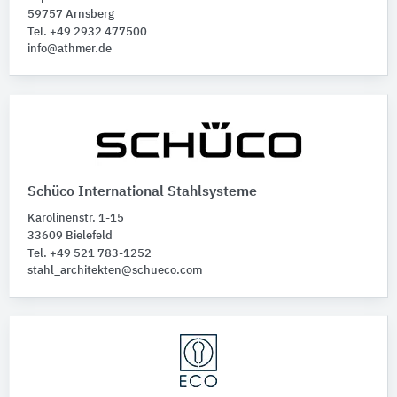
Türdichtungen
10
59757 Arnsberg
Türzargen
Tel. +49 2932 477500
8
info@athmer.de
Türen
4
Tür-Stopp- und Dämpfungsbeschläge
4
Steuergeräte
1
Türprofile
1
Schüco International Stahlsysteme
Karolinenstr. 1-15
33609 Bielefeld
Tel. +49 521 783-1252
stahl_architekten@schueco.com