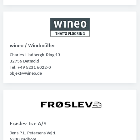
wineo / Windmöller
Charles-Lindbergh-Ring 13
32756 Detmold
Tel. +49 5231 6022-0
objekt@wineo.de
Frøslev Træ A/S
Jens P.L. Petersens Vej 1
6330 Padborg