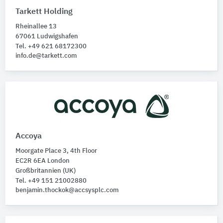
Bodendielen
87
Tarkett Holding
Parkett
55
Rheinallee 13
Laminatbeläge
3
67061 Ludwigshafen
Tel. +49 621 68172300
info.de@tarkett.com
Accoya
Moorgate Place 3, 4th Floor
EC2R 6EA London
Großbritannien (UK)
Tel. +49 151 21002880
benjamin.thockok@accsysplc.com