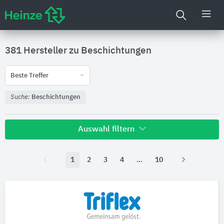
381 Hersteller zu
Beschichtungen
Beste Treffer
Suche:
Beschichtungen
Auswahl filtern
1
2
3
4
10
Nachhaltigkeit
Umweltdeklarationen (EPDs)
Produktkategorie