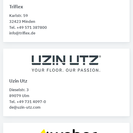
Beschichtungsstoffe
156
Triflex
Farben
112
Karlstr. 59
Lacke
101
32423 Minden
Beschichtungssysteme
85
Tel. +49 571 387800
Beschichtungshilfsstoffe
info@triflex.de
76
Alle Produktkategorien anzeigen
Uzin Utz
Dieselstr. 3
89079 Ulm
Tel. +49 731 4097-0
de@uzin-utz.com