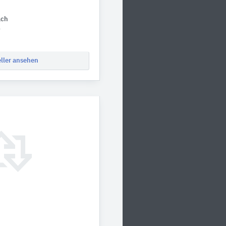
ach
0
eller ansehen