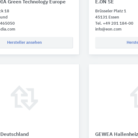
A Green Technology Europe
E.ON SE
ck 18
Brüsseler Platz 1
mund
45131 Essen
1 465050
Tel. +49 201 184-00
dia.com
info@eon.com
Hersteller ansehen
Herst
Deutschland
GEWEA Hallenhei