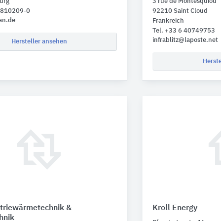
urg
3 rue de Montesquiou
 7810209-0
92210 Saint Cloud
an.de
Frankreich
Tel. +33 6 40749753
infrablitz@laposte.net
Hersteller ansehen
Herst
triewärmetechnik &
Kroll Energy
hnik