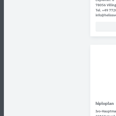
Lupfenstr. 8
78056 Villi
Tel. +49 77
info@heliosv
hiploplan
Ivo-Hauptma