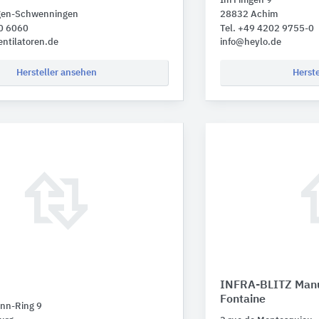
Im Finigen 9
ngen-Schwenningen
28832 Achim
20 6060
Tel. +49 4202 9755-0
entilatoren.de
info@heylo.de
Hersteller ansehen
Herst
INFRA-BLITZ Manu
Fontaine
nn-Ring 9