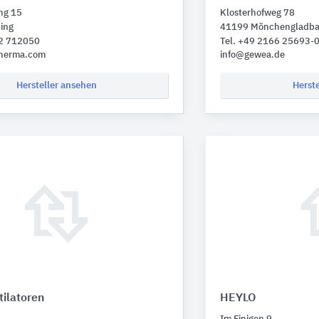
ing 15
Klosterhofweg 78
ing
41199 Mönchengladb
62 712050
Tel. +49 2166 25693-
therma.com
info@gewea.de
Hersteller ansehen
Herst
tilatoren
HEYLO