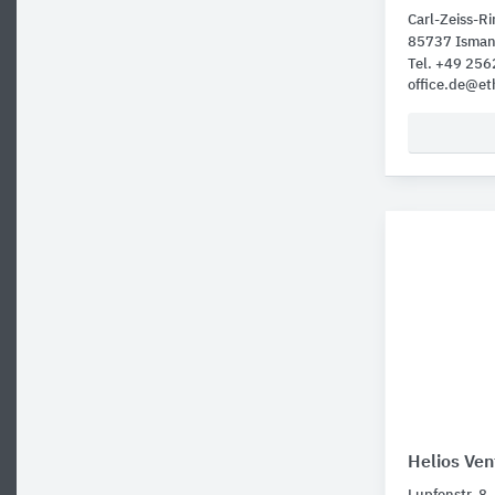
Carl-Zeiss-R
85737 Isman
Tel. +49 25
office.de@e
Helios Ven