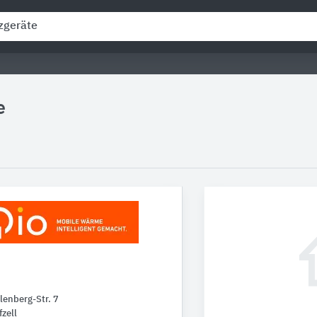
e
lenberg-Str. 7
zell