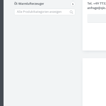
Tel. +49 77
Öl-Warmlufterzeuger
5
anfrage@qio
Alle Produktkategorien anzeigen