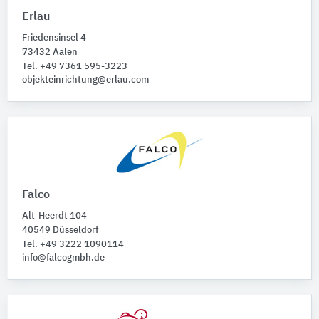
Möbel
216
Erlau
Ruhegondeln
2
Friedensinsel 4
Strandkörbe
1
73432 Aalen
Tel. +49 7361 595-3223
objekteinrichtung@erlau.com
Falco
Alt-Heerdt 104
40549 Düsseldorf
Tel. +49 3222 1090114
info@falcogmbh.de