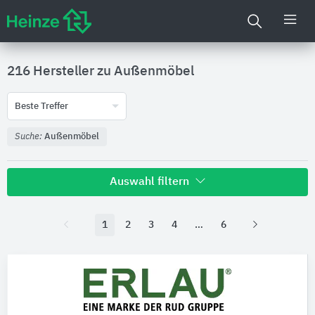
216 Hersteller zu
Außenmöbel
Beste Treffer
Suche:
Außenmöbel
Auswahl filtern
1
2
3
4
6
Nachhaltigkeit
Umweltdeklarationen (EPDs)
Produktkategorie