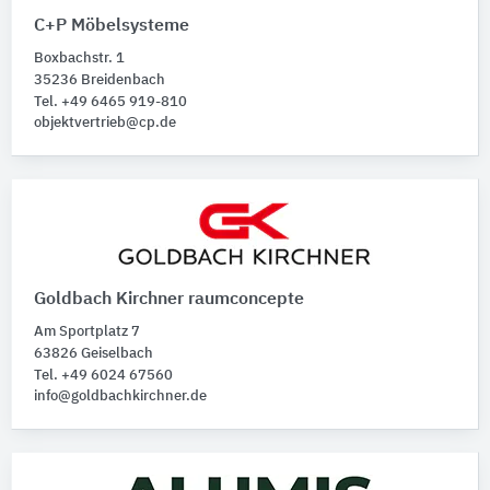
C+P Möbelsysteme
Untergründe, Lage
Boxbachstr. 1
Bitte auswählen
35236 Breidenbach
Tel. +49 6465 919-810
objektvertrieb@cp.de
Goldbach Kirchner raumconcepte
Am Sportplatz 7
63826 Geiselbach
Tel. +49 6024 67560
info@goldbachkirchner.de