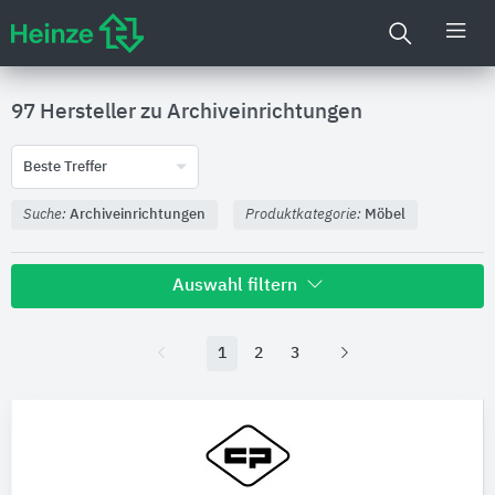
97 Hersteller zu
Archiveinrichtungen
Beste Treffer
Suche:
Archiveinrichtungen
Produktkategorie:
Möbel
Auswahl filtern
Produktkategorie
1
2
3
Möbel
Aufbewahrungsmöbel
97
Ausstattungen
Bitte auswählen