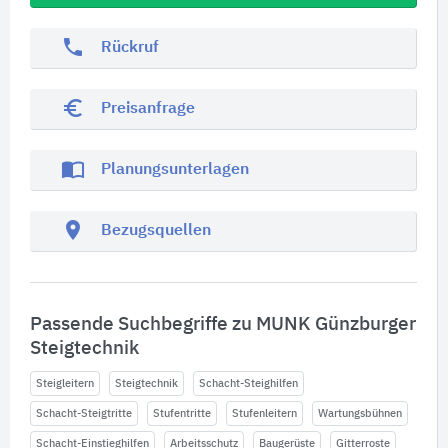
phone
Rückruf
euro_symbol
Preisanfrage
import_contacts
Planungsunterlagen
location_on
Bezugsquellen
Passende Suchbegriffe zu MUNK Günzburger
Steigtechnik
Steigleitern
Steigtechnik
Schacht-Steighilfen
Schacht-Steigtritte
Stufentritte
Stufenleitern
Wartungsbühnen
Schacht-Einstieghilfen
Arbeitsschutz
Baugerüste
Gitterroste