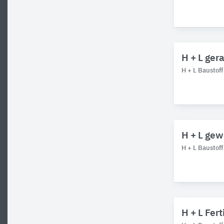
H + L ger
H + L Baustof
H + L gew
H + L Baustof
H + L Fert