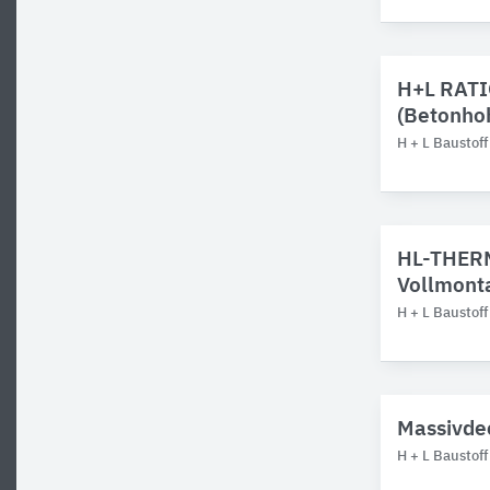
H+L RATI
(Betonhoh
H + L Baustof
HL-THERM
Vollmont
H + L Baustof
Massivdec
H + L Baustof