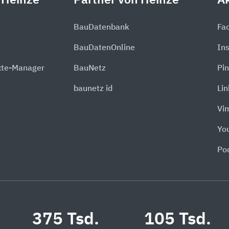
 Heinze
Partner von Heinze
Ak
BauDatenbank
Fa
BauDatenOnline
In
xte-Manager
BauNetz
Pin
baunetz id
Li
Vi
Yo
Po
375 Tsd.
105 Tsd.