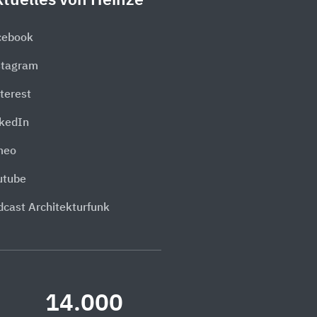
tuelles von Heinze
cebook
stagram
terest
nkedIn
meo
utube
dcast Architekturfunk
14.000