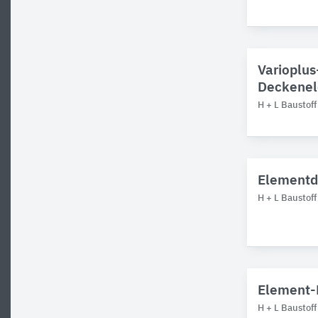
Varioplu
Deckenel
H + L Baustof
Elementde
H + L Baustof
Element-
H + L Baustof