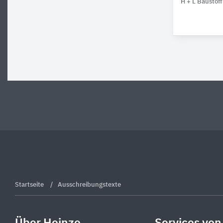
H + L Baustof
Startseite
Ausschreibungstexte