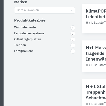
Marken
Bitte auswählen
klimaPOR
Leichtbe
Produktkategorie
H + L Baustof
Wandelemente
4
Fertigdeckensysteme
3
Gitterträgerplatten
3
Treppen
2
H+L Mass
Fertigbalkone
1
tragende
Innenwän
H + L Baustof
H + L St
Treppenh
Schachtw
H + L Baustof