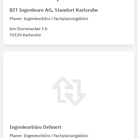
Bundesland
BIT Ingenieure AG, Standort Karlsruhe
Bitte auswählen
Planer: Ingenieurbüro / Fachplanungsbüro
Expertentyp
Am Storrenacker 1 b
Bitte auswählen
76139 Karlsruhe
Alphabetische Auswahl
Bitte auswählen
Büro- / Firmengröße
Bitte auswählen
Ingenieurbüro Dehnert
Planer: Ingenieurbüro / Fachplanungsbüro