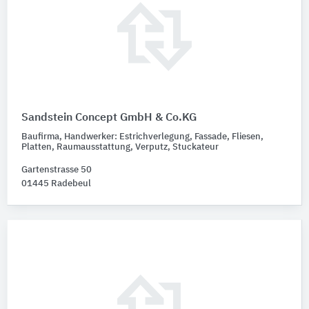
Bundesland
Bitte auswählen
Expertentyp
Bitte auswählen
Alphabetische Auswahl
Sandstein Concept GmbH & Co.KG
Bitte auswählen
Baufirma, Handwerker: Estrichverlegung, Fassade, Fliesen,
Platten, Raumausstattung, Verputz, Stuckateur
Büro- / Firmengröße
Gartenstrasse 50
Bitte auswählen
01445 Radebeul