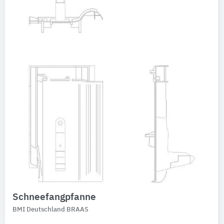
3
BMI Deutschland Icopal
3
Alle Hersteller anzeigen
Produktkategorie
Rohrformstücke
198
Photovoltaikanlagen
15
Außenwandbekleidungssysteme
7
Akkumulatoren
6
Anker
1
Dachziegel
1
Solarkollektoren-Trägerpfannen
1
Überdachungen
1
Schneefangpfanne
BMI Deutschland BRAAS