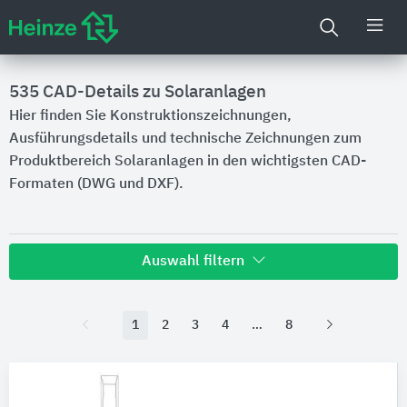
535
CAD-Details zu Solaranlagen
Hier finden Sie Konstruktionszeichnungen,
Ausführungsdetails und technische Zeichnungen zum
Produktbereich Solaranlagen in den wichtigsten CAD-
Formaten (DWG und DXF).
Auswahl filtern
Hersteller
1
2
3
4
8
Geberit
198
BMI Deutschland BRAAS
5
Sto
5
Paul Bauder