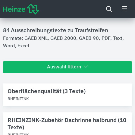
84
Ausschreibungstexte zu Traufstreifen
Formate: GAEB XML, GAEB 2000, GAEB 90, PDF, Text,
Word, Excel
Auswahl filtern
Hersteller
Oberflächenqualität (3 Texte)
RHEINZINK
5
RHEINZINK
BMI Deutschland BRAAS
4
Produktkategorie
RHEINZINK-Zubehör Dachrinne halbrund (10
Traufstreifen
Texte)