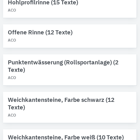
Hohlprofilrinne (15 Texte)
ACO
Produktkategorie
Warmwasser-Flächenheizsysteme
20
Entwässerungsrinnen
15
Offene Rinne (12 Texte)
Entwässerungsrinnen-Formteile
8
ACO
Entwässerungsrinnen-Zubehör
8
Sicherheitsrandsteine
4
Punktentwässerung (Rollsportanlage) (2
Alle Produktkategorien anzeigen
Texte)
ACO
Weichkantensteine, Farbe schwarz (12
Texte)
ACO
Weichkantensteine, Farbe weiß (10 Texte)