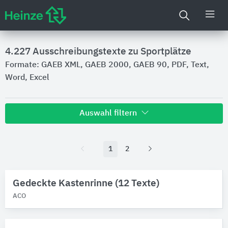
4.227
Ausschreibungstexte zu Sportplätze
Formate: GAEB XML, GAEB 2000, GAEB 90, PDF, Text,
Word, Excel
Auswahl filtern
Hersteller
1
2
Uponor
19
ANRIN
11
ACO
Gedeckte Kastenrinne (12 Texte)
10
BIRCO
7
ACO
B.E.G. Brück Electronic
2
Alle Hersteller anzeigen