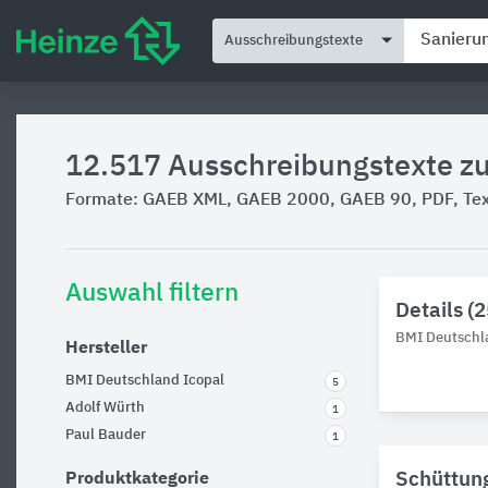
Ausschreibungstexte
12.517
Ausschreibungstexte z
Formate: GAEB XML, GAEB 2000, GAEB 90, PDF, Text
Auswahl filtern
Details (
BMI Deutschl
Hersteller
BMI Deutschland Icopal
5
Adolf Würth
1
Paul Bauder
1
Schüttung
Produktkategorie