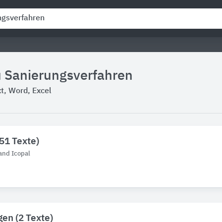
u Sanierungsverfahren
, Word, Excel
251 Texte)
and Icopal
en (2 Texte)