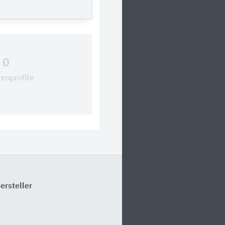
0
tenprofile
ersteller