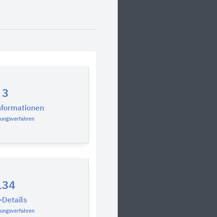
3
nformationen
rungsverfahren
134
Details
rungsverfahren