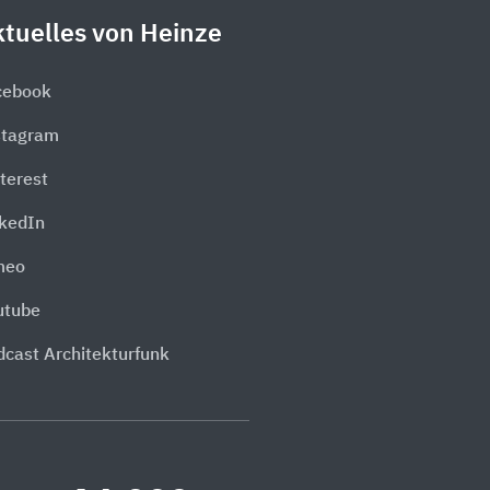
tuelles von Heinze
cebook
stagram
terest
nkedIn
meo
utube
dcast Architekturfunk