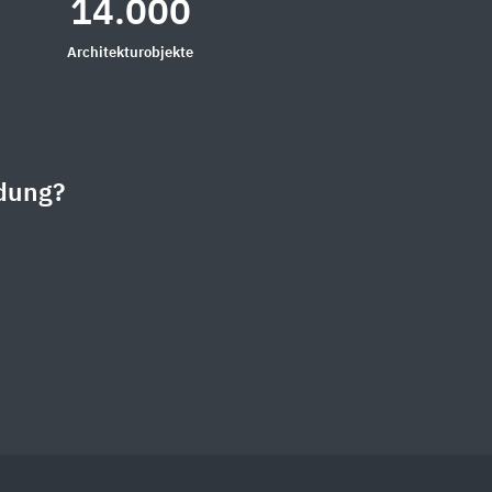
14.000
Architekturobjekte
dung?