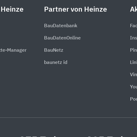
 Heinze
Partner von Heinze
Ak
BauDatenbank
Fa
BauDatenOnline
In
xte-Manager
BauNetz
Pin
baunetz id
Li
Vi
Yo
Po