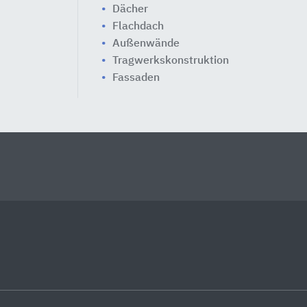
Dächer
Flachdach
Außenwände
Tragwerkskonstruktion
Fassaden