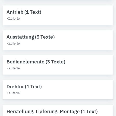
Schiebetore
9
Schwingtore
9
Antrieb (1 Text)
Käuferle
Gebäude-Bauteile
Bitte auswählen
Ausstattung (5 Texte)
Schutzfunktionen
Käuferle
Bitte auswählen
Bauwerke, Gebäudetypen
Bedienelemente (3 Texte)
Käuferle
Bitte auswählen
Drehtor (1 Text)
Käuferle
Herstellung, Lieferung, Montage (1 Text)