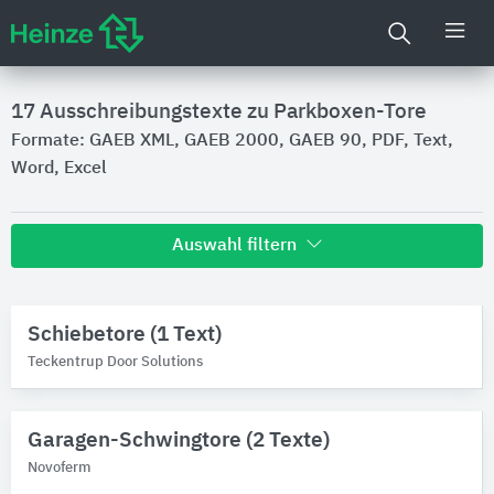
17
Ausschreibungstexte zu Parkboxen-Tore
Formate: GAEB XML, GAEB 2000, GAEB 90, PDF, Text,
Word, Excel
Auswahl filtern
Hersteller
Schiebetore (1 Text)
Käuferle
8
Teckentrup Door Solutions
Novoferm
1
Teckentrup Door Solutions
1
Produktkategorie
Garagen-Schwingtore (2 Texte)
Novoferm
Tore