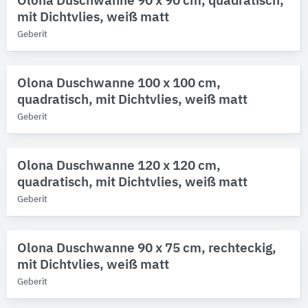
Olona Duschwanne 90 x 90 cm, quadratisch,
Produktkategorie
mit Dichtvlies, weiß matt
Duschboden-Elemente
Geberit
Baufunktionen
Olona Duschwanne 100 x 100 cm,
Bitte auswählen
quadratisch, mit Dichtvlies, weiß matt
Geberit
Olona Duschwanne 120 x 120 cm,
quadratisch, mit Dichtvlies, weiß matt
Geberit
Olona Duschwanne 90 x 75 cm, rechteckig,
mit Dichtvlies, weiß matt
Geberit