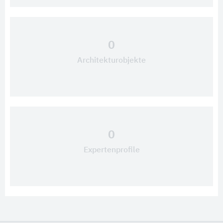
0
Architekturobjekte
0
Expertenprofile