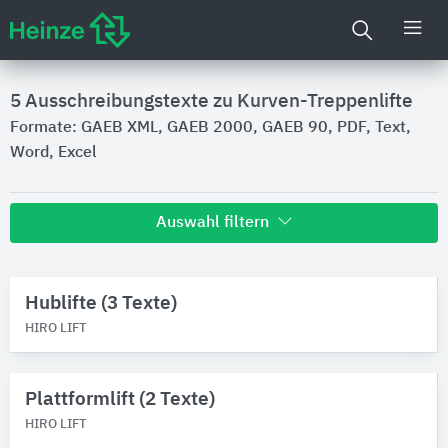
5
Ausschreibungstexte zu Kurven-Treppenlifte
Formate: GAEB XML, GAEB 2000, GAEB 90, PDF, Text,
Word, Excel
Auswahl filtern
Hersteller
Hublifte (3 Texte)
HIRO LIFT
HIRO LIFT
Produktkategorie
Aufzüge
Plattformlift (2 Texte)
Schrägaufzüge
2
HIRO LIFT