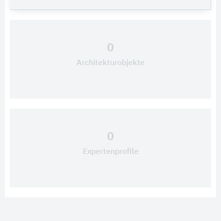
0
Architekturobjekte
0
Expertenprofile