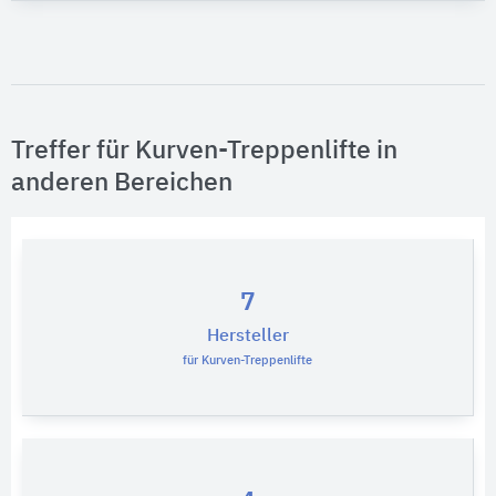
Technische Bauteile
Bitte auswählen
Medien, Stoffe
Bitte auswählen
Treffer für Kurven-Treppenlifte in
anderen Bereichen
Untergründe, Lage
Bitte auswählen
7
Hersteller
für Kurven-Treppenlifte