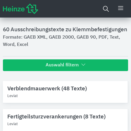
60
Ausschreibungstexte zu Klemmbefestigungen
Formate: GAEB XML, GAEB 2000, GAEB 90, PDF, Text,
Word, Excel
Auswahl filtern
Hersteller
Verblendmauerwerk (48 Texte)
Leviat
Leviat
Marken
Halfen
Fertigteilsturzverankerungen (8 Texte)
Leviat
Produktkategorie