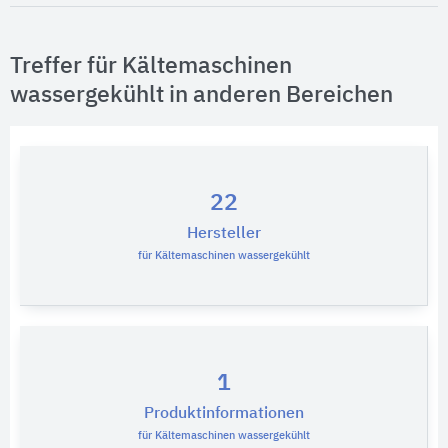
1
Technische Bauteile
Treffer für Kältemaschinen
Bitte auswählen
wassergekühlt in anderen Bereichen
22
Hersteller
für Kältemaschinen wassergekühlt
1
Produktinformationen
für Kältemaschinen wassergekühlt