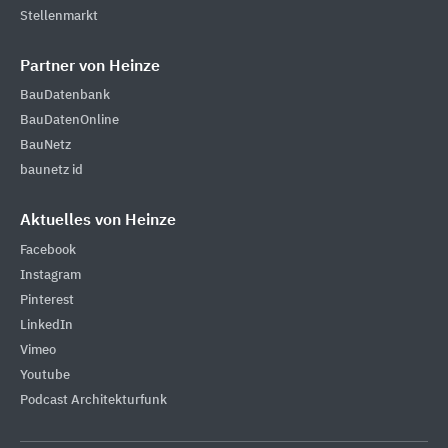
Stellenmarkt
Partner von Heinze
BauDatenbank
BauDatenOnline
BauNetz
baunetz id
Aktuelles von Heinze
Facebook
Instagram
Pinterest
LinkedIn
Vimeo
Youtube
Podcast Architekturfunk