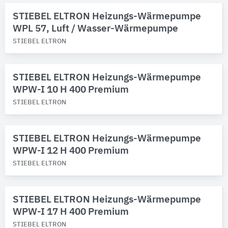
STIEBEL ELTRON Heizungs-Wärmepumpe
Produktkategorie
WPL 57, Luft / Wasser-Wärmepumpe
Funktionsarmaturen
1608
STIEBEL ELTRON
Rohrformstücke
1210
Öl-Brenner-Zubehör
647
Wärmeaustauscher
468
STIEBEL ELTRON Heizungs-Wärmepumpe
Heizkörper-Thermostatventile
324
WPW-I 10 H 400 Premium
Alle Produktkategorien anzeigen
STIEBEL ELTRON
STIEBEL ELTRON Heizungs-Wärmepumpe
WPW-I 12 H 400 Premium
STIEBEL ELTRON
STIEBEL ELTRON Heizungs-Wärmepumpe
WPW-I 17 H 400 Premium
STIEBEL ELTRON