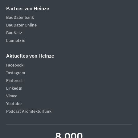
Partner von Heinze
BauDatenbank
BauDatenOnline
BauNetz
baunetz id
Aktuelles von Heinze
Facebook
Instagram
Pinterest
LinkedIn
Vimeo
Youtube
Podcast Architekturfunk
8.000