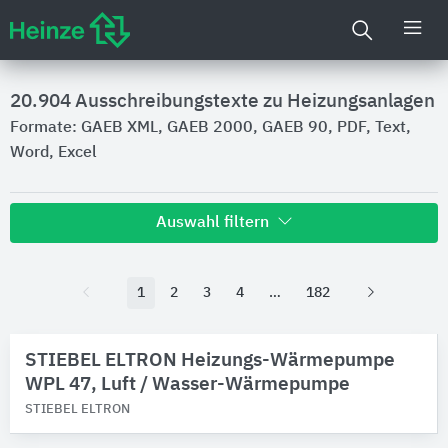
20.904
Ausschreibungstexte zu Heizungsanlagen
Formate: GAEB XML, GAEB 2000, GAEB 90, PDF, Text,
Word, Excel
Auswahl filtern
Hersteller
1
2
3
4
182
DanfossClimate Solutions
3233
Geberit
1209
Oventrop
STIEBEL ELTRON Heizungs-Wärmepumpe
235
STIEBEL ELTRON
WPL 47, Luft / Wasser-Wärmepumpe
190
Busch-Jaeger
STIEBEL ELTRON
148
Alle Hersteller anzeigen