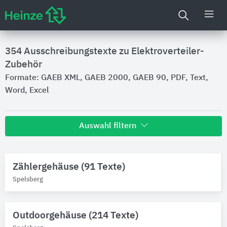
354
Ausschreibungstexte zu Elektroverteiler-
Zubehör
Formate: GAEB XML, GAEB 2000, GAEB 90, PDF, Text,
Word, Excel
Auswahl filtern
Hersteller
Zählergehäuse (91 Texte)
Spelsberg
2
Spelsberg
Hauff-Technik
1
Produktkategorie
Outdoorgehäuse (214 Texte)
Elektroverteiler-Zubehör