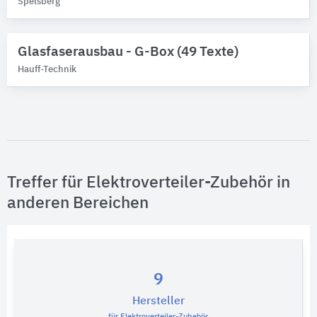
Spelsberg
Technische Bauteile
Bitte auswählen
Glasfaserausbau - G-Box (49 Texte)
Hauff-Technik
Technische Funktionen
Bitte auswählen
Treffer für Elektroverteiler-Zubehör in
anderen Bereichen
9
Hersteller
für Elektroverteiler-Zubehör