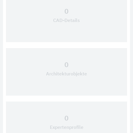
0
CAD-Details
0
Architekturobjekte
0
Expertenprofile