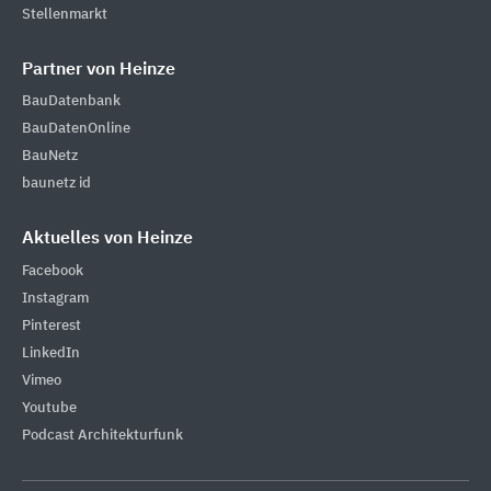
Stellenmarkt
Partner von Heinze
BauDatenbank
BauDatenOnline
BauNetz
baunetz id
Aktuelles von Heinze
Facebook
Instagram
Pinterest
LinkedIn
Vimeo
Youtube
Podcast Architekturfunk