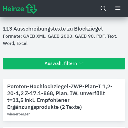
113
Ausschreibungstexte zu Blockziegel
Formate: GAEB XML, GAEB 2000, GAEB 90, PDF, Text,
Word, Excel
Auswahl filtern
Hersteller
Poroton-Hochlochziegel-ZWP-Plan-T 1,2-
wienerberger
6
20-1,2 Z-17.1-868, Plan, IW, unverfüllt
Schlagmann Poroton
3
t=11,5 inkl. Empfohlener
Kimm
1
Ergänzungsprodukte (2 Texte)
LEIPFINGER-BADER
1
wienerberger
August Lücking
1
Produktkategorie