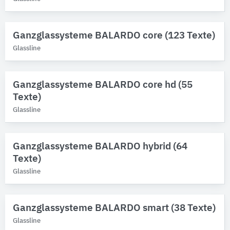
Marken
Bitte auswählen
Ganzglassysteme BALARDO core (123 Texte)
Produktkategorie
Glassline
Geländer
10
Glasbeschlagsysteme
6
Vordächer
3
Ganzglassysteme BALARDO core hd (55
Geländer-Einzelteile
1
Texte)
Verglasungselemente
1
Glassline
Ganzglassysteme BALARDO hybrid (64
Texte)
Glassline
Ganzglassysteme BALARDO smart (38 Texte)
Glassline