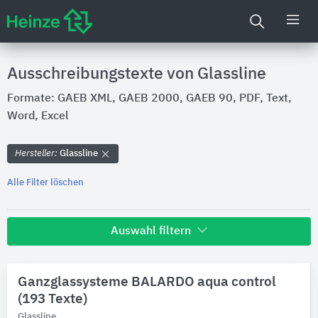
Ausschreibungstexte von Glassline
Formate: GAEB XML, GAEB 2000, GAEB 90, PDF, Text,
Word, Excel
Hersteller:
Glassline
Alle Filter löschen
Auswahl filtern
Hersteller
Ganzglassysteme BALARDO aqua control
Glassline
(193 Texte)
Glassline