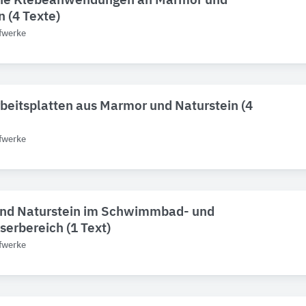
ne Klebeanwendungen an Marmor und
n (4 Texte)
fwerke
eitsplatten aus Marmor und Naturstein (4
fwerke
nd Naturstein im Schwimmbad- und
erbereich (1 Text)
fwerke