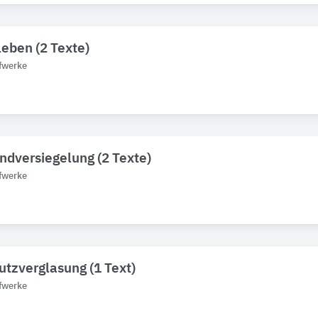
leben (2 Texte)
fwerke
ndversiegelung (2 Texte)
fwerke
tzverglasung (1 Text)
fwerke