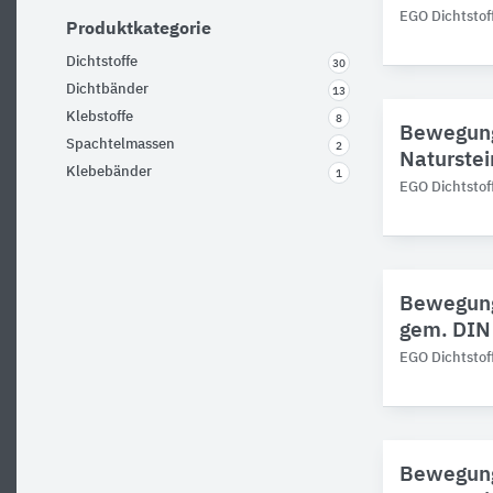
EGO Dichtstof
Produktkategorie
Dichtstoffe
30
Dichtbänder
13
Klebstoffe
8
Bewegung
Spachtelmassen
2
Naturstei
Klebebänder
1
EGO Dichtstof
Bewegung
gem. DIN 
EGO Dichtstof
Bewegung