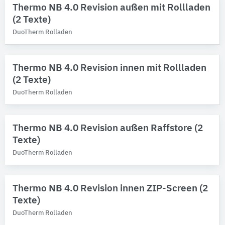
Thermo NB 4.0 Revision außen mit Rollladen
DuoTherm Rolladen
(2 Texte)
Marken
DuoTherm Rolladen
Thermo NB® Neubauaufsatzkasten
Thermo NB 4.0 Revision innen mit Rollladen
Produktkategorie
(2 Texte)
Antriebe
4
DuoTherm Rolladen
Rollladenkästen
3
Jalousiekästen
1
Thermo NB 4.0 Revision außen Raffstore (2
Texte)
DuoTherm Rolladen
Thermo NB 4.0 Revision innen ZIP-Screen (2
Texte)
DuoTherm Rolladen