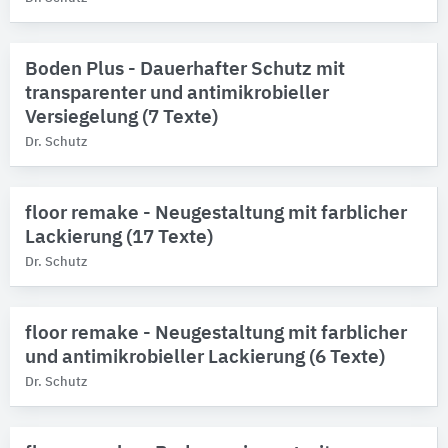
Marken
Bitte auswählen
Boden Plus - Dauerhafter Schutz mit
Produktkategorie
transparenter und antimikrobieller
Imprägniermittel
9
Versiegelung (7 Texte)
Versiegelungsmittel
9
Dr. Schutz
Beschichtungsstoffe
8
Farben
8
Lacke
8
floor remake - Neugestaltung mit farblicher
Lackierung (17 Texte)
Alle Produktkategorien anzeigen
Dr. Schutz
floor remake - Neugestaltung mit farblicher
und antimikrobieller Lackierung (6 Texte)
Dr. Schutz