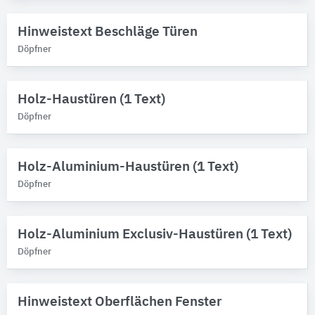
Marken
Bitte auswählen
Hinweistext Beschläge Türen
Döpfner
Produktkategorie
Profilsysteme für Fenster/Türen
11
Türen
10
Holz-Haustüren (1 Text)
Fensterzargen
1
Döpfner
Türzargen
1
Holz-Aluminium-Haustüren (1 Text)
Döpfner
Holz-Aluminium Exclusiv-Haustüren (1 Text)
Döpfner
Hinweistext Oberflächen Fenster