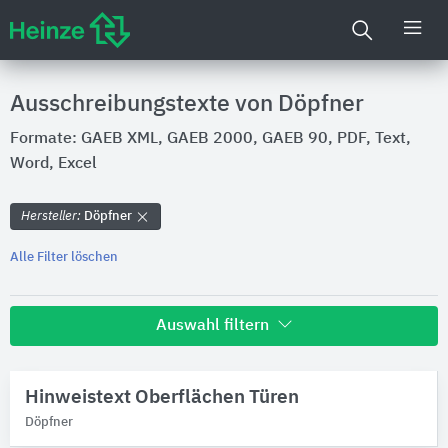
Ausschreibungstexte von Döpfner
Formate: GAEB XML, GAEB 2000, GAEB 90, PDF, Text,
Word, Excel
Hersteller:
Döpfner
Alle Filter löschen
Auswahl filtern
Hersteller
Hinweistext Oberflächen Türen
Döpfner
Döpfner