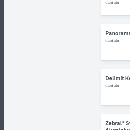
dani alu
Panorama
dani alu
Delimit K
dani alu
Zebral® S