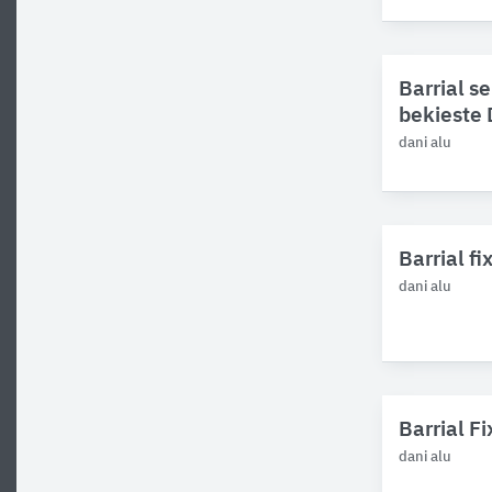
Barrial s
bekieste
dani alu
Barrial f
dani alu
Barrial F
dani alu