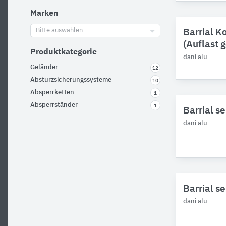
Marken
Bitte auswählen
Barrial K
(Auflast 
Produktkategorie
dani alu
Geländer
12
Absturzsicherungssysteme
10
Absperrketten
1
Absperrständer
1
Barrial s
dani alu
Barrial s
dani alu