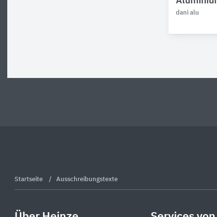
Aluminium
dani alu
Startseite
Ausschreibungstexte
Über Heinze
Services von