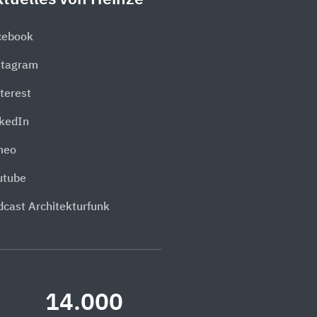
cebook
stagram
terest
nkedIn
meo
utube
dcast Architekturfunk
14.000