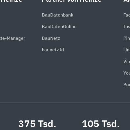
BauDatenbank
Fa
BauDatenOnline
In
xte-Manager
BauNetz
Pin
baunetz id
Li
Vi
Yo
Po
375 Tsd.
105 Tsd.