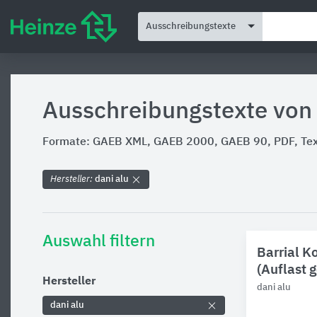
Ausschreibungstexte
Ausschreibungstexte von 
Formate: GAEB XML, GAEB 2000, GAEB 90, PDF, Text
Hersteller:
dani alu
Auswahl filtern
Barrial K
(Auflast 
Hersteller
dani alu
dani alu