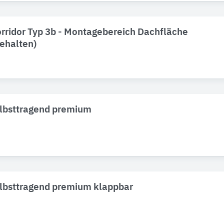
orridor Typ 3b - Montagebereich Dachfläche
gehalten)
elbsttragend premium
elbsttragend premium klappbar