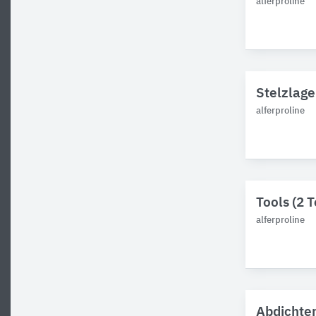
alferproline
Stelzlager
alferproline
Tools (2 T
alferproline
Abdichten