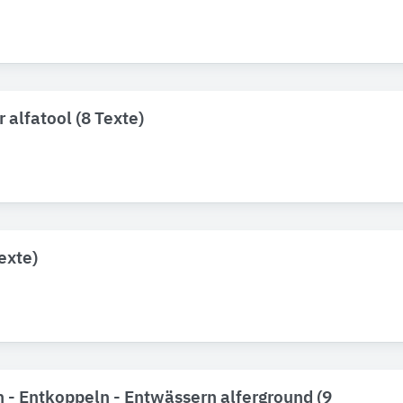
 alfatool (8 Texte)
exte)
 - Entkoppeln - Entwässern alferground (9