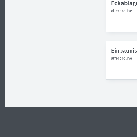
Eckablage
alferproline
Einbaunis
alferproline