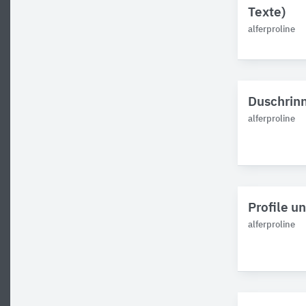
Texte)
alferproline
Duschrinn
alferproline
Profile u
alferproline