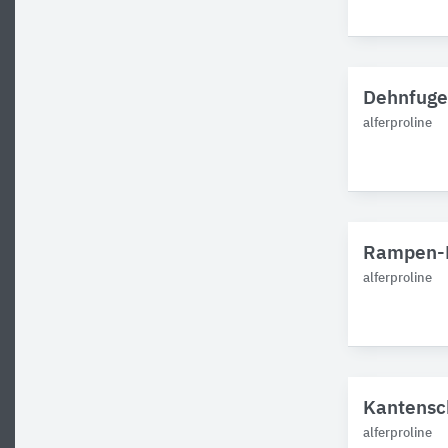
Dehnfugen
alferproline
Rampen-Pr
alferproline
Kantensch
alferproline