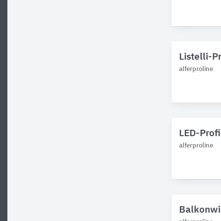
Listelli-P
alferproline
LED-Profil
alferproline
Balkonwin