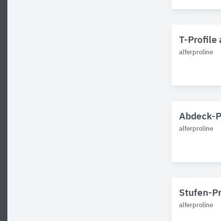
T-Profile 
alferproline
Abdeck-Pr
alferproline
Stufen-Pr
alferproline