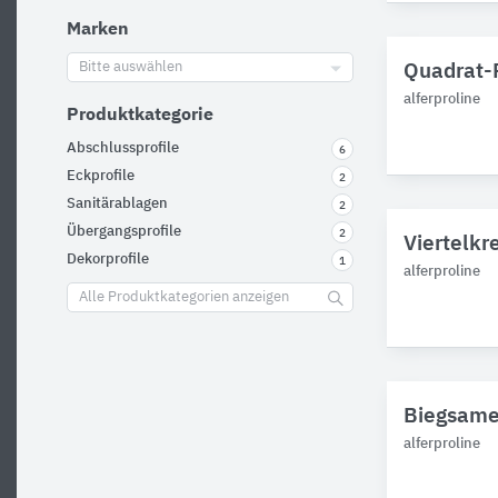
Marken
Bitte auswählen
Quadrat-P
alferproline
Produktkategorie
Abschlussprofile
6
Eckprofile
2
Sanitärablagen
2
Übergangsprofile
2
Viertelkre
Dekorprofile
1
alferproline
Alle Produktkategorien anzeigen
Biegsame 
alferproline