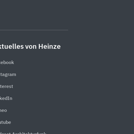
tuelles von Heinze
cebook
stagram
terest
nkedIn
meo
utube