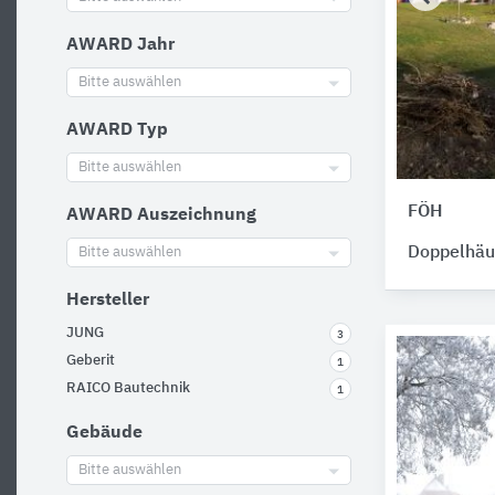
AWARD Jahr
Bitte auswählen
AWARD Typ
Bitte auswählen
FÖH
AWARD Auszeichnung
Doppelhäu
Bitte auswählen
Hersteller
JUNG
3
Geberit
1
RAICO Bautechnik
1
Gebäude
Bitte auswählen