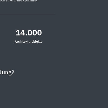
dcast Architekturfunk
14.000
Architekturobjekte
dung?