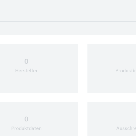
0
Hersteller
Produkti
0
Produktdaten
Ausschre