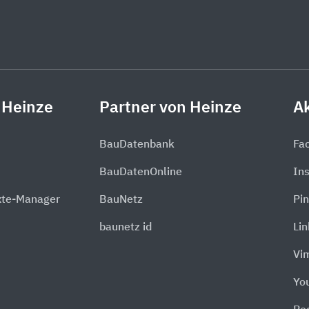
 Heinze
Partner von Heinze
Ak
BauDatenbank
Fa
BauDatenOnline
In
xte-Manager
BauNetz
Pin
baunetz id
Li
Vi
Yo