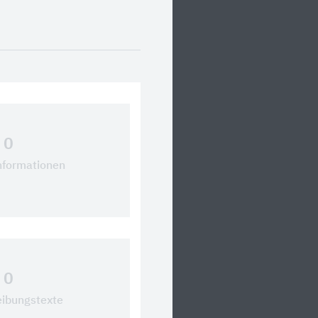
0
nformationen
0
ibungstexte