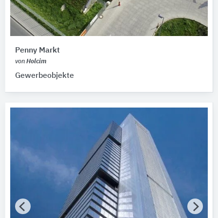
Energiestandard
Bitte auswählen
Zertifikate für Nachhaltigkeit
Penny Markt
von
Holcim
Bitte auswählen
Gewerbeobjekte
Zertifikat vorhanden