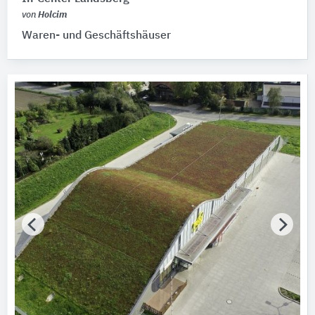
Agrob Buchtal Solar Ceramics
11
von
Holcim
Alle Hersteller anzeigen
Waren- und Geschäftshäuser
Gebäude
Bitte auswählen
Fertigstellung (Jahr)
Bitte wählen…
Baumaßnahme
Bitte auswählen
Tragwerkskonstruktion
Bitte auswählen
Vollgeschosse
Bitte auswählen