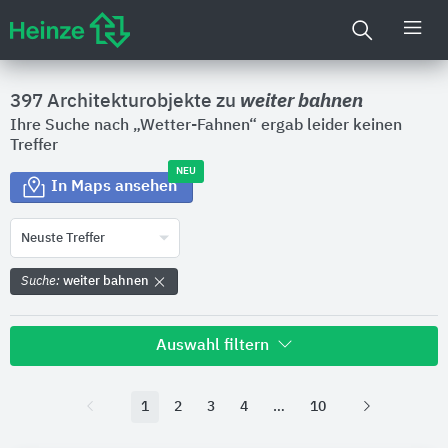
397 Architekturobjekte zu
weiter bahnen
Ihre Suche nach „Wetter-Fahnen“ ergab leider keinen
Treffer
NEU
In Maps ansehen
Neuste Treffer
Suche:
weiter bahnen
Auswahl filtern
Land
1
2
3
4
10
Bitte auswählen