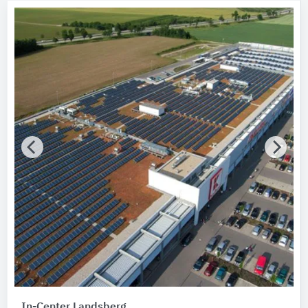
Bundesland
Bitte auswählen
AWARD Jahr
Bitte auswählen
AWARD Typ
Bitte auswählen
AWARD Auszeichnung
Bitte auswählen
Hersteller
nora systems
42
Schüco International Alusysteme
32
Knauf Gips
14
Sopro Bauchemie
13
In-Center Landsberg