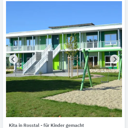
Gebäude
Bitte auswählen
Fertigstellung (Jahr)
Bitte wählen…
Baumaßnahme
Bitte auswählen
Tragwerkskonstruktion
Bitte auswählen
Vollgeschosse
Bitte auswählen
Energiestandard
Kita in Rosstal - für Kinder gemacht