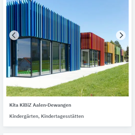
Bitte auswählen
AWARD Jahr
Bitte auswählen
AWARD Typ
Bitte auswählen
AWARD Auszeichnung
Bitte auswählen
Hersteller
Schüco International Alusysteme
2
Gira
1
Kita KiBiZ Aalen-Dewangen
ISOCELL
1
Kindergärten, Kindertagesstätten
Knauf Gips
1
SOLIDAY
1
Veriso
1