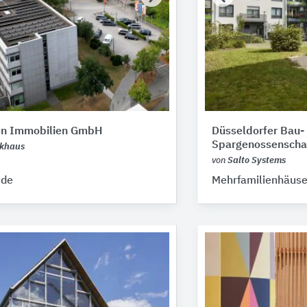
en Immobilien GmbH
Düsseldorfer Bau-
Spargenossenscha
nkhaus
von
Salto Systems
ude
Mehrfamilienhäuse