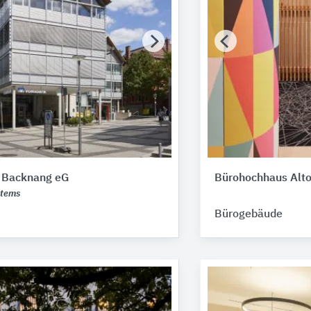
 Backnang eG
Bürohochhaus Alt
stems
Bürogebäude