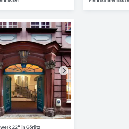
ienhäuser
Mehrfamilienhäuse
erk 22“ in Görlitz