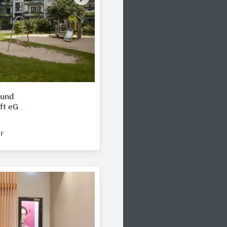
 und
ft eG
r