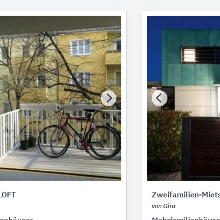
LOFT
Zweifamilien-Miet
von
Gira