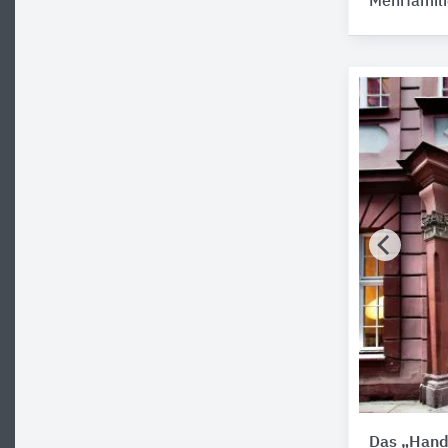
Mehrfamil
Das „Handw