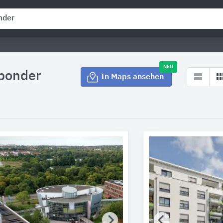
NEU
ponder
In Maps ansehen