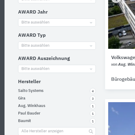
AWARD Jahr
Bitte auswählen
AWARD Typ
Bitte auswählen
Volkswag
AWARD Auszeichnung
von
Aug. Wi
Bitte auswählen
Bürogebä
Hersteller
Salto Systems
4
Gira
3
Aug. Winkhaus
1
Paul Bauder
1
Baumit
1
Alle Hersteller anzeigen