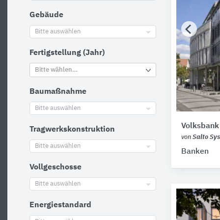
Gebäude
Bitte auswählen
Fertigstellung (Jahr)
Bitte wählen…
Baumaßnahme
Bitte auswählen
Volksbank
Tragwerkskonstruktion
von
Salto Sy
Bitte auswählen
Banken
Vollgeschosse
Bitte auswählen
Energiestandard