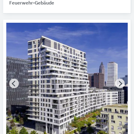
Alle Hersteller anzeigen
Feuerwehr-Gebäude
Gebäude
Bitte auswählen
Fertigstellung (Jahr)
Bitte wählen…
Baumaßnahme
Bitte auswählen
Tragwerkskonstruktion
Bitte auswählen
Vollgeschosse
Bitte auswählen
Energiestandard