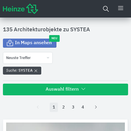
135 Architekturobjekte zu
SYSTEA
NEU
In Maps ansehen
Neuste Treffer
Suche:
SYSTEA
Auswahl filtern
Land
1
2
3
4
Bitte auswählen
Bundesland