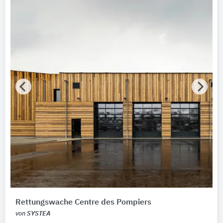
Bitte auswählen
AWARD Jahr
Bitte auswählen
AWARD Typ
Bitte auswählen
AWARD Auszeichnung
Bitte auswählen
Hersteller
SYSTEA
135
NBK Keramik
8
Rieder
8
WAREMA Renkhoff
7
Rettungswache Centre des Pompiers
KLEUSBERG
6
von
SYSTEA