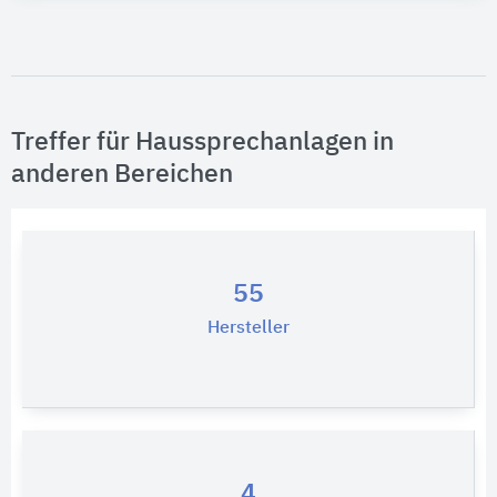
Fertigstellung (Jahr)
Bitte wählen…
Baumaßnahme
Treffer für Haussprechanlagen in
Bitte auswählen
anderen Bereichen
Tragwerkskonstruktion
Bitte auswählen
55
Vollgeschosse
Hersteller
Bitte auswählen
Energiestandard
Bitte auswählen
Zertifikat vorhanden
4