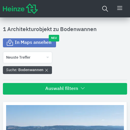
1 Architekturobjekt zu
Bodenwannen
NEU
In Maps ansehen
Neuste Treffer
Suche:
Bodenwannen
Auswahl filtern
Land
Bitte auswählen
Bundesland