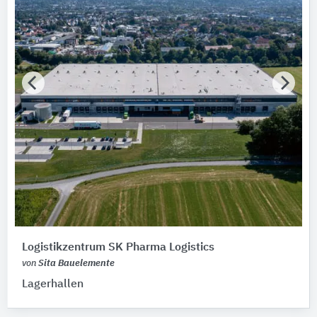
Bitte auswählen
Hersteller
Sita Bauelemente
1
Gebäude
Bitte auswählen
Fertigstellung (Jahr)
Bitte wählen…
Baumaßnahme
Bitte auswählen
Logistikzentrum SK Pharma Logistics
Tragwerkskonstruktion
von
Sita Bauelemente
Bitte auswählen
Lagerhallen
Vollgeschosse