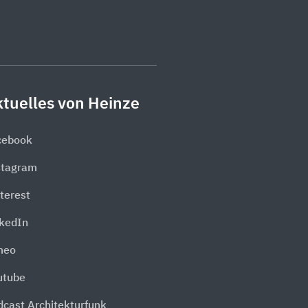
tuelles von Heinze
cebook
stagram
terest
nkedIn
meo
utube
dcast Architekturfunk