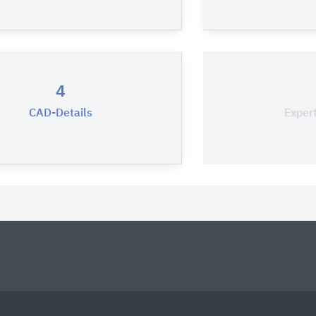
4
CAD-Details
Exper