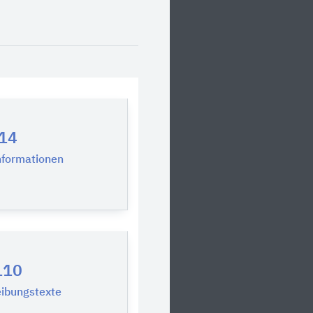
14
nformationen
110
ibungstexte