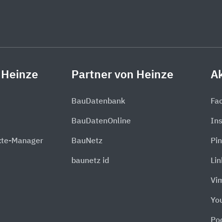
 Heinze
Partner von Heinze
Ak
BauDatenbank
Fa
BauDatenOnline
In
xte-Manager
BauNetz
Pin
baunetz id
Li
Vi
Yo
Po