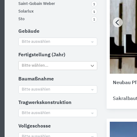
Saint-Gobain Weber
1
Solarlux
1
Sto
1
Gebäude
Bitte auswählen
Fertigstellung (Jahr)
Bitte wählen…
Baumaßnahme
Neubau Pf
Bitte auswählen
Sakralbau
Tragwerkskonstruktion
Bitte auswählen
Vollgeschosse
Bitte auswählen