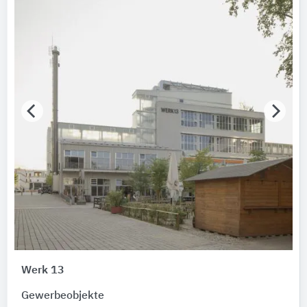
Bundesland
Bitte auswählen
AWARD Jahr
Bitte auswählen
AWARD Typ
Bitte auswählen
AWARD Auszeichnung
Bitte auswählen
Hersteller
LOROWERK
Werk 13
Gebäude
Gewerbeobjekte
Bitte auswählen