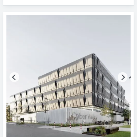
Fertigstellung (Jahr)
Bitte wählen…
Baumaßnahme
Bitte auswählen
Tragwerkskonstruktion
Bitte auswählen
Vollgeschosse
Bitte auswählen
Energiestandard
Bitte auswählen
Zertifikate für Nachhaltigkeit