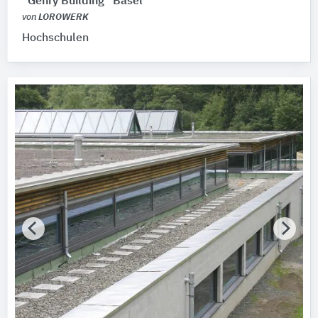
"Gehry Building" Basel
von
LOROWERK
Hochschulen