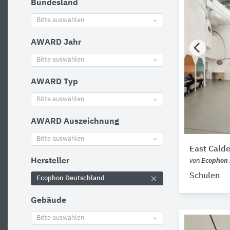
Bundesland
Bitte auswählen
AWARD Jahr
Bitte auswählen
AWARD Typ
Bitte auswählen
AWARD Auszeichnung
Bitte auswählen
East Cald
Hersteller
von
Ecophon 
Schulen
Ecophon Deutschland
Gebäude
Bitte auswählen