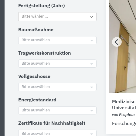
Fertigstellung (Jahr)
Bitte wählen…
Baumaßnahme
Bitte auswählen
Tragwerkskonstruktion
Bitte auswählen
Vollgeschosse
Bitte auswählen
Energiestandard
Medizinis
Universität
Bitte auswählen
von
Ecophon 
Zertifikate für Nachhaltigkeit
Forschungs
Bitte auswählen