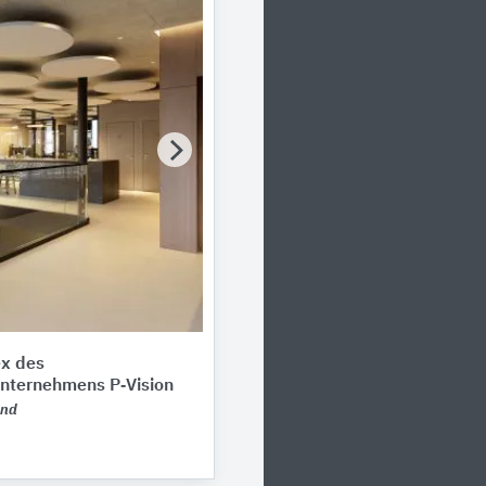
x des
nternehmens P‑Vision
and