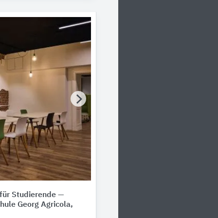
für Studierende —
hule Georg Agricola,