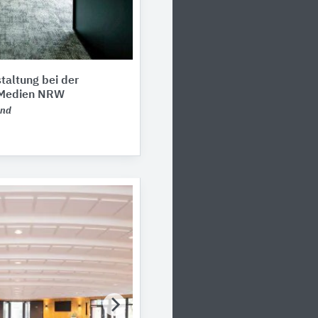
taltung bei der
r Medien NRW
and