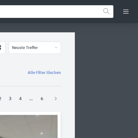
Neuste Treffer
Alle Filter löschen
2
3
4
6