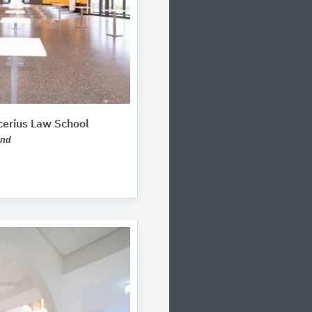
cerius Law School
and