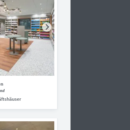
en
and
ftshäuser