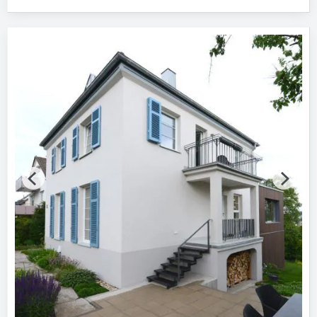
Fertigstellung (Jahr)
Bitte wählen…
Baumaßnahme
Bitte auswählen
Tragwerkskonstruktion
Bitte auswählen
Vollgeschosse
Bitte auswählen
Energiestandard
Bitte auswählen
Zertifikat vorhanden