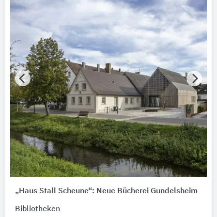
Bundesland
Bitte auswählen
AWARD Jahr
Bitte auswählen
AWARD Typ
Bitte auswählen
AWARD Auszeichnung
Bitte auswählen
Hersteller
häussermann
„Haus Stall Scheune“: Neue Bücherei Gundelsheim
Gebäude
Bibliotheken
Bitte auswählen