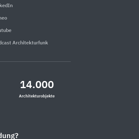
nkedIn
meo
utube
dcast Architekturfunk
14.000
Architekturobjekte
dung?