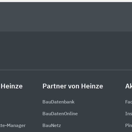
 Heinze
Partner von Heinze
Ak
BauDatenbank
Fa
BauDatenOnline
In
xte-Manager
BauNetz
Pin