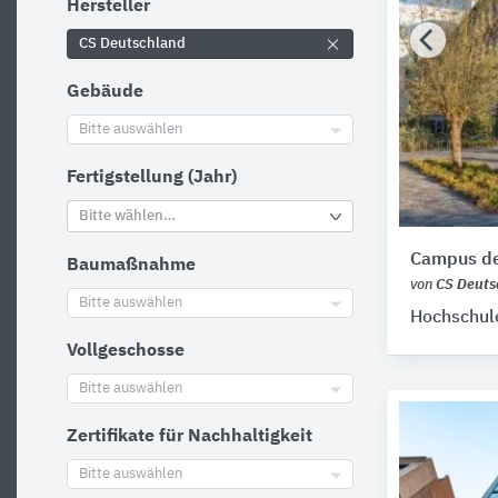
Hersteller
CS Deutschland
Gebäude
Bitte auswählen
Fertigstellung (Jahr)
Bitte wählen…
Campus de
Baumaßnahme
von
CS Deuts
Bitte auswählen
Hochschul
Vollgeschosse
Bitte auswählen
Zertifikate für Nachhaltigkeit
Bitte auswählen