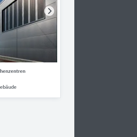
chenzentren
gebäude