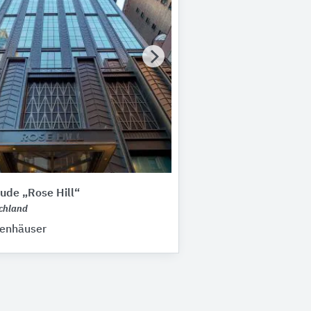
de „Rose Hill“
chland
ienhäuser