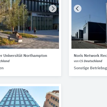
r Universität Northampton
Noris Network Re
chland
von
CS Deutschland
en
Sonstige Betriebs