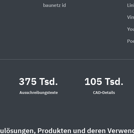
baunetz id
Li
Vi
Yo
Po
375 Tsd.
105 Tsd.
Ausschreibungstexte
CAD-Details
aulösungen, Produkten und deren Verwen