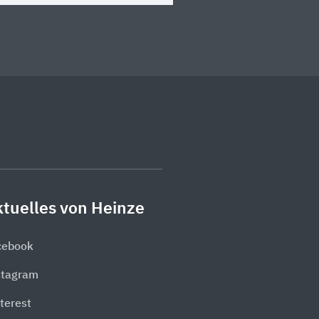
tuelles von Heinze
cebook
stagram
terest