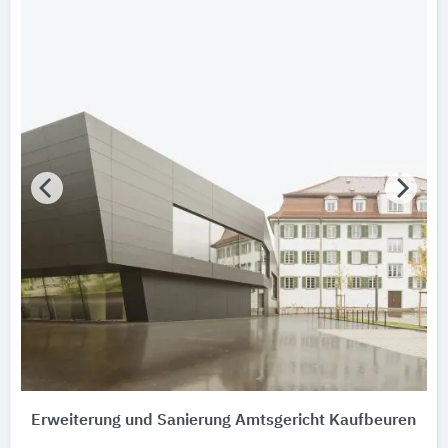
Bitte auswählen
Bundesland
Bitte auswählen
AWARD Jahr
Bitte auswählen
AWARD Typ
Bitte auswählen
AWARD Auszeichnung
Bitte auswählen
Hersteller
JACKON Insulation by BEWI
Erweiterung und Sanierung Amtsgericht Kaufbeuren
Gebäude