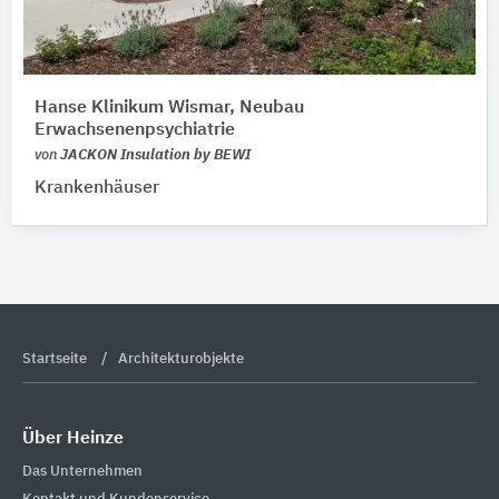
Hanse Klinikum Wismar, Neubau
Erwachsenenpsychiatrie
von
JACKON Insulation by BEWI
Krankenhäuser
Startseite
Architekturobjekte
Über Heinze
Das Unternehmen