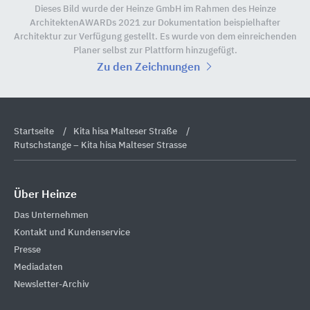
Dieses Bild wurde der Heinze GmbH im Rahmen des Heinze
ArchitektenAWARDs 2021 zur Dokumentation beispielhafter
Architektur zur Verfügung gestellt. Es wurde von dem einreichenden
Planer selbst zur Plattform hinzugefügt.
Zu den Zeichnungen
Startseite
Kita hisa Malteser Straße
Rutschstange – Kita hisa Malteser Strasse
Über Heinze
Das Unternehmen
Kontakt und Kundenservice
Presse
Mediadaten
Newsletter-Archiv