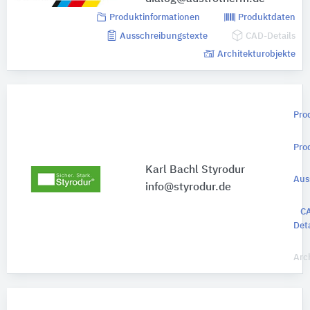
Produktinformationen
Produktdaten
Ausschreibungstexte
CAD-Details
Architekturobjekte
Pro
Pro
Karl Bachl Styrodur
Aus
info@styrodur.de
C
Deta
Arc