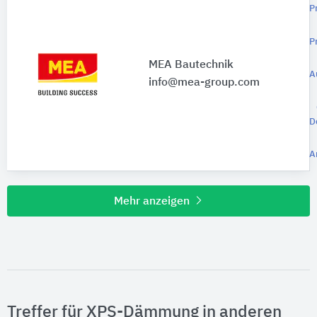
P
P
MEA Bautechnik
A
info@mea-group.com
D
A
Mehr anzeigen
Treffer für XPS-Dämmung in anderen