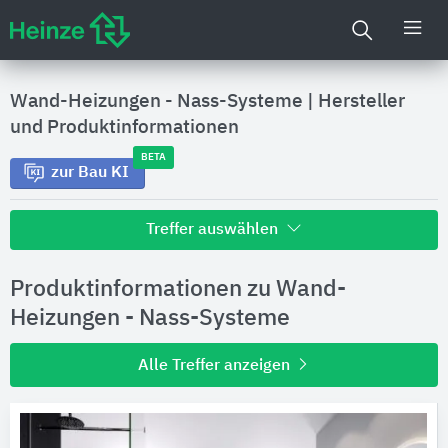
Wand-Heizungen - Nass-Systeme
|
Hersteller
und Produktinformationen
BETA
zur Bau KI
Treffer auswählen
Alle Treffer zu
Produktinformationen zu Wand-
Hersteller
Heizungen - Nass-Systeme
Alle Treffer anzeigen
Produktinformationen
Produktdaten