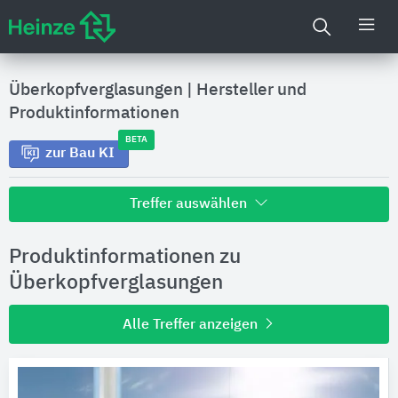
Überkopfverglasungen
|
Hersteller und
Produktinformationen
BETA
zur Bau KI
Treffer auswählen
Alle Treffer zu
Produktinformationen zu
Hersteller
Überkopfverglasungen
Alle Treffer anzeigen
Produktinformationen
Produktdaten